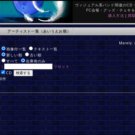
ヴィジュアル系バンド関連のCD・
FC会報・グッズ・チェキ
購入方法
|
買
アーティスト一覧（あいうえお順）
Marely.
:
画像付一覧
テキスト一覧
:
新しい順
古い順
:
すべて
在庫有のみ
ド：
リセット
:
CD
 0件