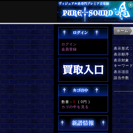
ホーム
ログイン
表示形式 
会員登録
表示順序 
表示対象 
キーワー
表示項目 
該当件数 :
数量：
0
(
0円
)
カゴの中を見る