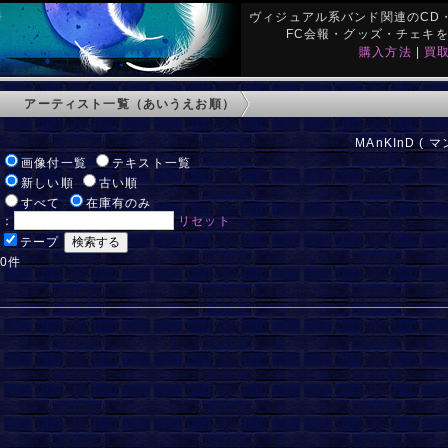
ヴィジュアル系バンド関連のCD・
FC会報・グッズ・チェキ
購入方法
|
買
アーティスト一覧（あいうえお順）
MAnKInD ( 
:
画像付一覧
テキスト一覧
:
新しい順
古い順
:
すべて
在庫有のみ
ド：
リセット
:
テープ
 0件