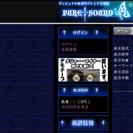
ホーム
ログイン
表示形式 
会員登録
表示順序 
表示対象 
キーワー
表示項目 
該当件数 :
数量：
0
(
0円
)
カゴの中を見る