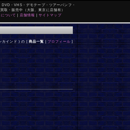
DVD・VHS・デモテープ・ツアーパンフ・
を買取・販売中（大阪、東京に店舗有）
取について
|
店舗情報
|
サイトマップ
マンカインド ) の [
商品一覧
|
プロフィール
]