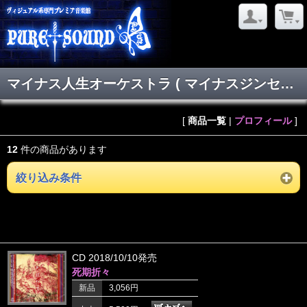
マイナス人生オーケストラ ( マイナスジンセイオーケストラ )
[
商品一覧
|
プロフィール
]
12
件の商品があります
絞り込み条件
CD 2018/10/10発売
死期折々
新品
3,056円