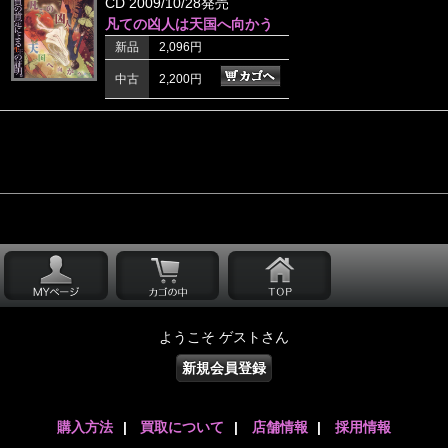
CD 2009/10/28発売
凡ての凶人は天国へ向かう
新品
2,096円
中古
2,200円
ようこそ ゲストさん
新規会員登録
購入方法
|
買取について
|
店舗情報
|
採用情報