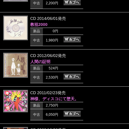
中古
2,200円
CD 2014/06/01発売
教祖2000
新品
0円
中古
1,980円
CD 2012/06/02発売
人間の証明
新品
524円
中古
2,530円
CD 2011/02/23発売
神様、ディスコにて堕天。
新品
2,750円
中古
6,050円