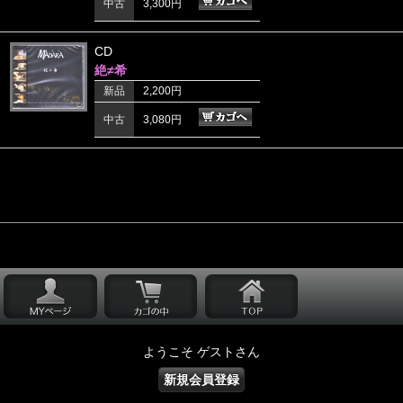
中古
3,300円
CD
絶≠希
新品
2,200円
中古
3,080円
ようこそ ゲストさん
新規会員登録