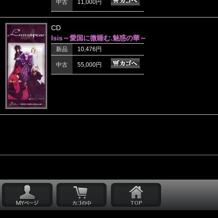
中古
11,000円
CD
Isis～愛国に微睡む.魅惑の華～
新品
10,476円
中古
55,000円