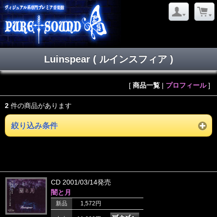
Luinspear ( ルインスフィア )
[
商品一覧
|
プロフィール
]
2
件の商品があります
絞り込み条件
CD 2001/03/14発売
闇と月
新品
1,572円