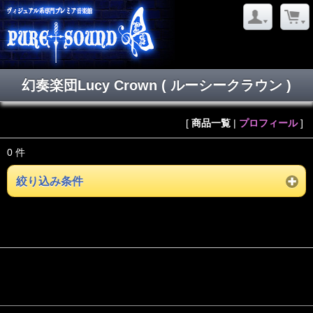
幻奏楽団Lucy Crown ( ルーシークラウン )
[
商品一覧
|
プロフィール
]
0 件
絞り込み条件