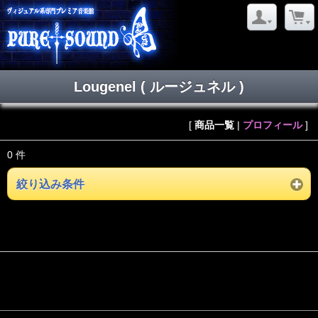
Lougenel ( ルージュネル )
[
商品一覧
|
プロフィール
]
0 件
絞り込み条件