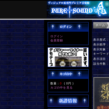
ホーム
ログイン
表示形式 
会員登録
表示順序 
表示対象 
キーワー
表示項目 
該当件数 
数量：
0
(
0円
)
カゴの中を見る