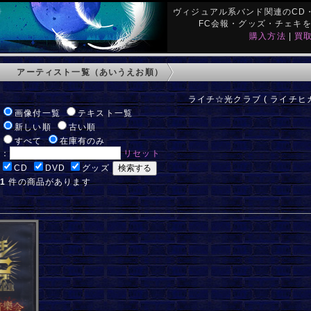
ヴィジュアル系バンド関連のCD・
FC会報・グッズ・チェキ
購入方法
|
買
アーティスト一覧（あいうえお順）
ライチ☆光クラブ ( ライチヒカ
:
画像付一覧
テキスト一覧
:
新しい順
古い順
:
すべて
在庫有のみ
ド：
リセット
:
CD
DVD
グッズ
:
1
件の商品があります