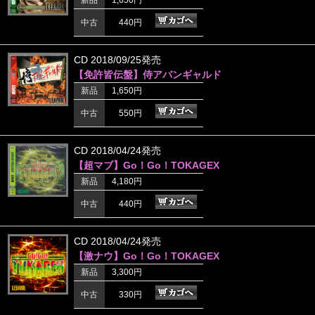
新品
1,650円
中古
440円
CD 2018/09/25発売
【免許皆伝盤】侍アバンギャルド
新品
1,650円
中古
550円
CD 2018/04/24発売
【超マブ】Go！Go！TOKAGEX
新品
4,180円
中古
440円
CD 2018/04/24発売
【激ナウ】Go！Go！TOKAGEX
新品
3,300円
中古
330円