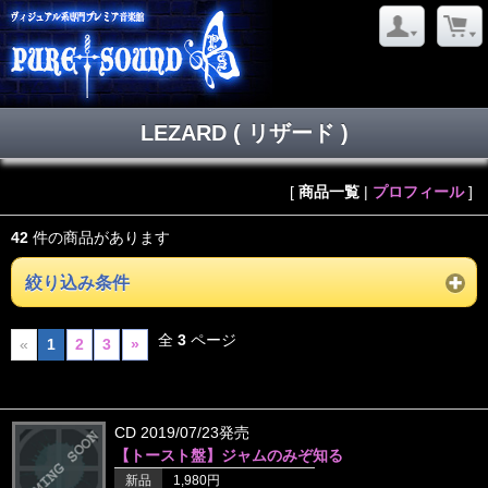
LEZARD ( リザード )
[
商品一覧
|
プロフィール
]
42
件の商品があります
絞り込み条件
全
3
ページ
«
1
2
3
»
CD 2019/07/23発売
【トースト盤】ジャムのみぞ知る
新品
1,980円