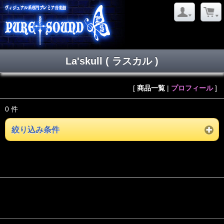
La'skull ( ラスカル )
[
商品一覧
|
プロフィール
]
0 件
絞り込み条件