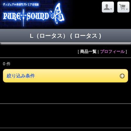
L（ロータス） ( ロータス )
[
商品一覧
|
プロフィール
]
0 件
絞り込み条件