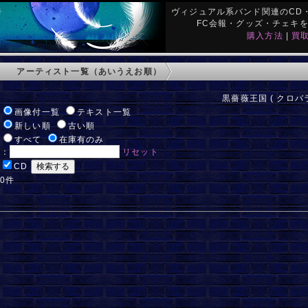
ヴィジュアル系バンド関連のCD・
FC会報・グッズ・チェキ
購入方法
|
買
アーティスト一覧（あいうえお順）
黒薔薇王国 ( クロバラ
:
画像付一覧
テキスト一覧
:
新しい順
古い順
:
すべて
在庫有のみ
ド：
リセット
:
CD
 0件