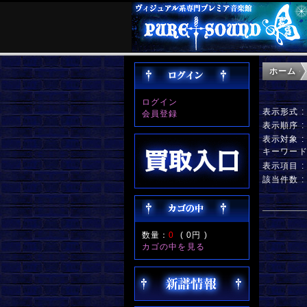
ホーム
ログイン
表示形式 
会員登録
表示順序 
表示対象 
キーワー
表示項目 
該当件数 :
数量：
0
(
0円
)
カゴの中を見る