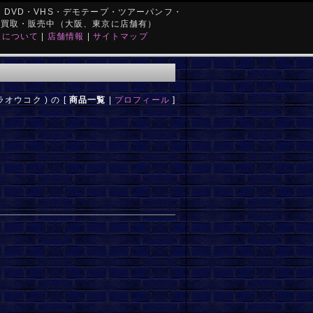
DVD・VHS・デモテープ・ツアーパンフ・
を買取・販売中（大阪、東京に店舗有）
取について
|
店舗情報
|
サイトマップ
オウコク ) の [
商品一覧
|
プロフィール
]