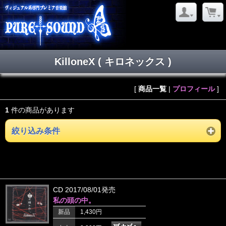
KilloneX ( キロネックス )
[
商品一覧
|
プロフィール
]
1
件の商品があります
絞り込み条件
CD 2017/08/01発売
私の頭の中。
新品
1,430円