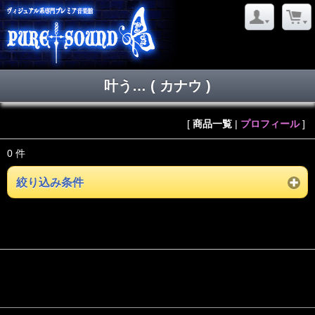
叶う… ( カナウ )
[
商品一覧
|
プロフィール
]
0 件
絞り込み条件