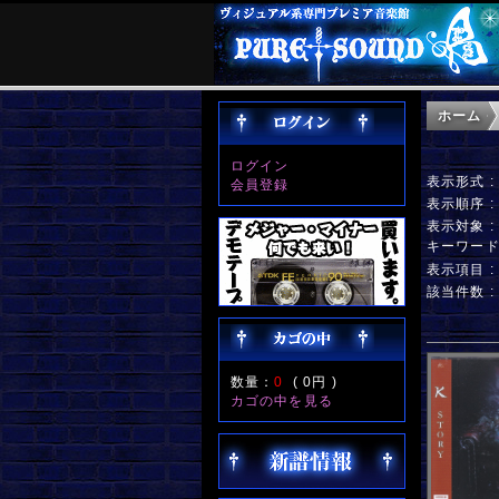
ホーム
ログイン
表示形式 
会員登録
表示順序 
表示対象 
キーワー
表示項目 
該当件数 
数量：
0
(
0円
)
カゴの中を見る