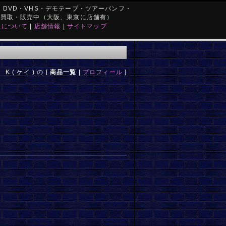
DVD・VHS・デモテープ・ツアーパンフ・
を買取・販売中（大阪、東京に店舗有）
取について
|
店舗情報
|
サイトマップ
K ( ケイ ) の [
商品一覧
|
プロフィール
]