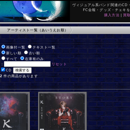
ヴィジュアル系バンド関連のCD・
FC会報・グッズ・チェキ
購入方法
|
買
アーティスト一覧（あいうえお順）
:
画像付一覧
テキスト一覧
:
新しい順
古い順
:
すべて
在庫有のみ
ド：
リセット
:
CD
:
2
件の商品があります