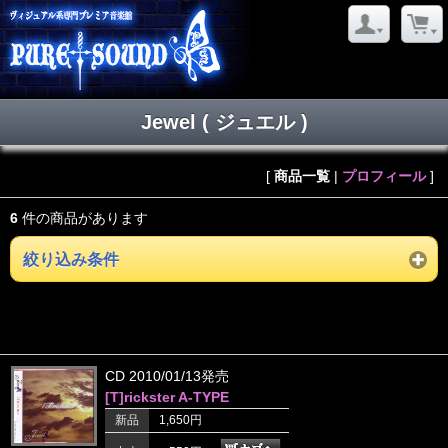
Jewel ( ジュエル )
[
商品一覧
|
プロフィール
]
6
件の商品があります
絞り込み条件
CD 2010/01/13発売
[T]rickster A-TYPE
新品
1,650円