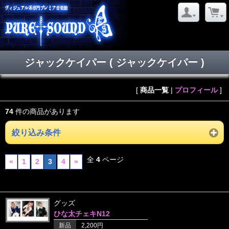
ジャックケイパー ( ジャックケイパー )
[
商品一覧
|
プロフィール
]
74
件の商品があります
絞り込み条件
全
4
ページ
«
1
2
3
4
»
グッズ
ひな太チェキN12
新品
2,200円