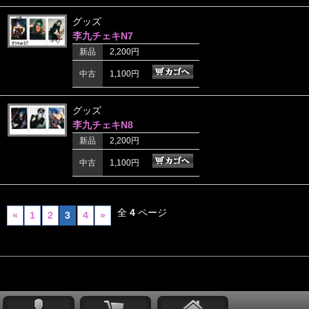
グッズ
李九チェキN7
新品
2,200円
中古
1,100円
グッズ
李九チェキN8
新品
2,200円
中古
1,100円
全
4
ページ
«
1
2
3
4
»