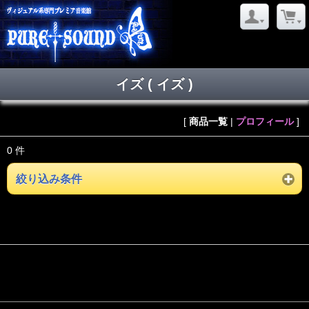
イズ ( イズ )
[
商品一覧
|
プロフィール
]
0 件
絞り込み条件