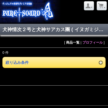
犬神情次２号と犬神サアカス團 ( イヌガミジョウジニゴウトイヌガミサーカスダン )
[
商品一覧
|
プロフィール
]
0 件
絞り込み条件