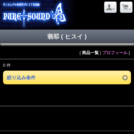
翡翆 ( ヒスイ )
[
商品一覧
|
プロフィール
]
0 件
絞り込み条件