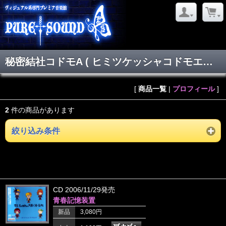
秘密結社コドモA ( ヒミツケッシャコドモエース )
[
商品一覧
|
プロフィール
]
2
件の商品があります
絞り込み条件
CD 2006/11/29発売
青春記憶装置
新品
3,080円