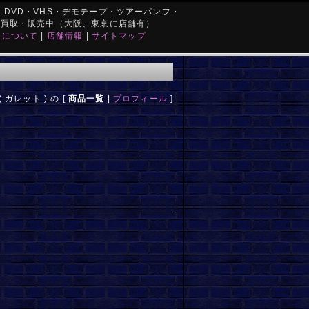
DVD・VHS・デモテープ・ツアーパンフ・
を買取・販売中（大阪、東京に店舗有）
取について
|
店舗情報
|
サイトマップ
( ガレット ) の [
商品一覧
|
プロフィール
]