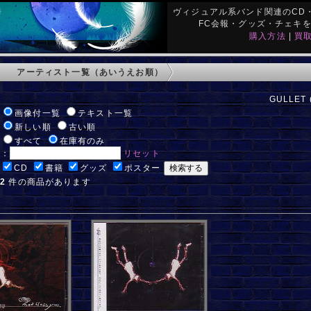
ヴィジュアル系バンド関連のCD・
FC会報・グッズ・チェキ
購入方法
|
買
アーティスト一覧（あいうえお順）
GULLET 
:
画像付一覧
テキスト一覧
:
新しい順
古い順
:
すべて
在庫有のみ
ド：
リセット
:
CD
書籍
グッズ
ポスター
:
2
件の商品があります