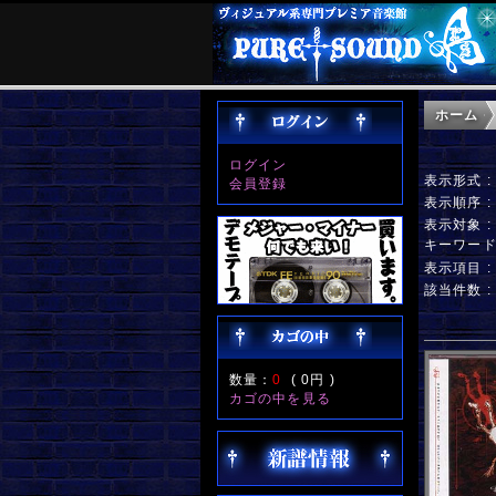
ホーム
ログイン
表示形式 
会員登録
表示順序 
表示対象 
キーワー
表示項目 
該当件数 
数量：
0
(
0円
)
カゴの中を見る