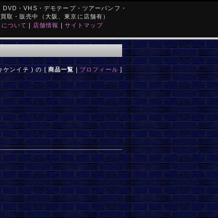
DVD・VHS・デモテープ・ツアーパンフ・
を買取・販売中（大阪、東京に店舗有）
取について
|
店舗情報
|
サイトマップ
キケンイチ ) の [
商品一覧
|
プロフィール
]