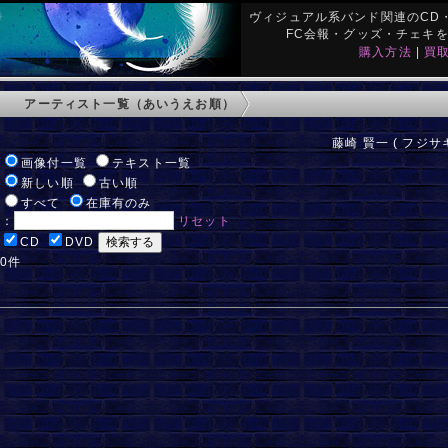
ヴィジュアル系バンド関連のCD・
FC会報・グッズ・チェキ
購入方法
|
買
アーティスト一覧（あいうえお順）
藤崎 賢一 ( フジサ
:
画像付一覧
テキスト一覧
:
新しい順
古い順
:
すべて
在庫有のみ
ド：
リセット
:
CD
DVD
 0件