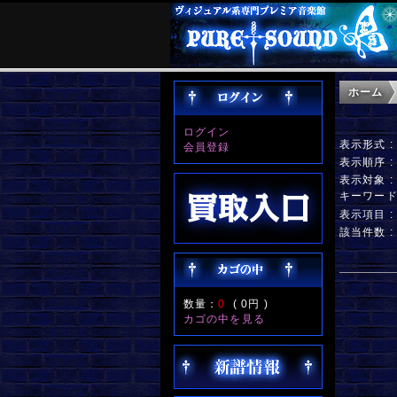
ホーム
ログイン
表示形式 
会員登録
表示順序 
表示対象 
キーワー
表示項目 
該当件数 :
数量：
0
(
0円
)
カゴの中を見る