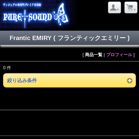
Frantic EMIRY ( フランティックエミリー )
[
商品一覧
|
プロフィール
]
0 件
絞り込み条件