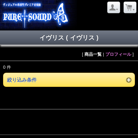
イヴリス ( イヴリス )
[
商品一覧
|
プロフィール
]
0 件
絞り込み条件