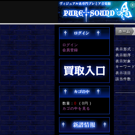
ホーム
ログイン
表示形式 
会員登録
表示順序 
表示対象 
キーワー
表示項目 
該当件数 :
数量：
0
(
0円
)
カゴの中を見る