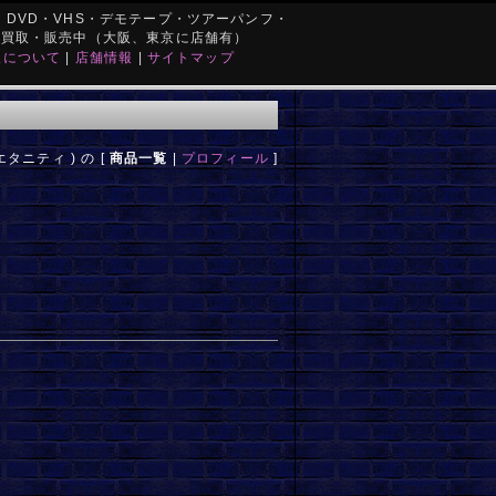
DVD・VHS・デモテープ・ツアーパンフ・
を買取・販売中（大阪、東京に店舗有）
取について
|
店舗情報
|
サイトマップ
( エタニティ ) の [
商品一覧
|
プロフィール
]