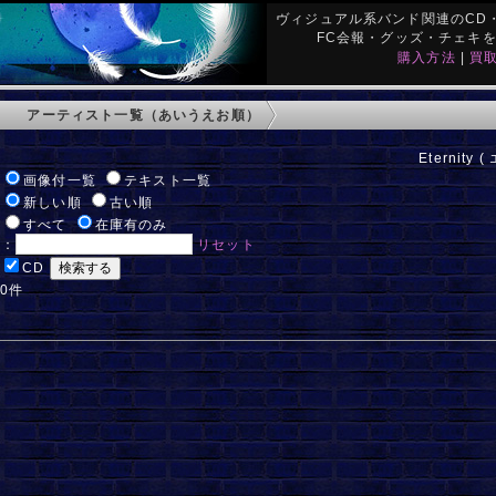
ヴィジュアル系バンド関連のCD・
FC会報・グッズ・チェキ
購入方法
|
買
アーティスト一覧（あいうえお順）
Eternity 
:
画像付一覧
テキスト一覧
:
新しい順
古い順
:
すべて
在庫有のみ
ド：
リセット
:
CD
 0件