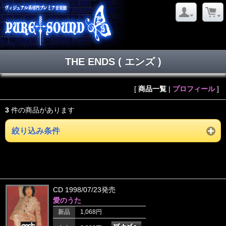
THE ENDS ( エンズ )
[
商品一覧
|
プロフィール
]
3
件の商品があります
絞り込み条件
CD 1998/07/23発売
愛のうた
新品
1,068円