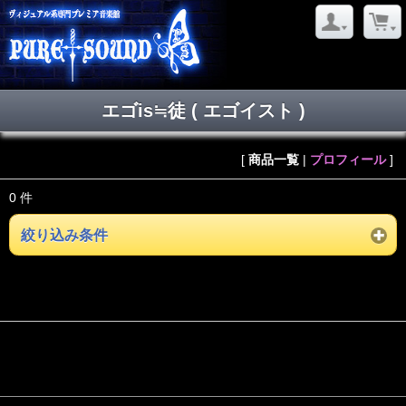
エゴis≒徒 ( エゴイスト )
[
商品一覧
|
プロフィール
]
0 件
絞り込み条件