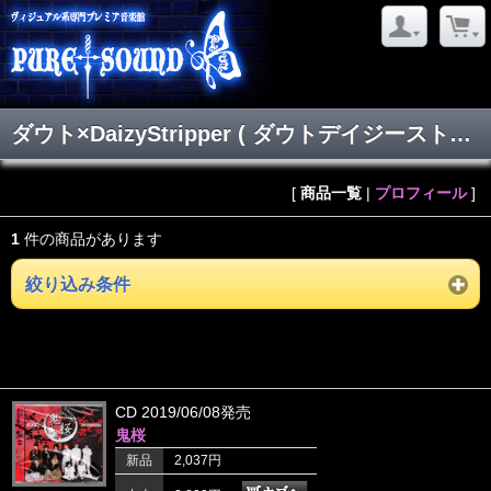
ダウト×DaizyStripper ( ダウトデイジーストリッパー )
[
商品一覧
|
プロフィール
]
1
件の商品があります
絞り込み条件
CD 2019/06/08発売
鬼桜
新品
2,037円