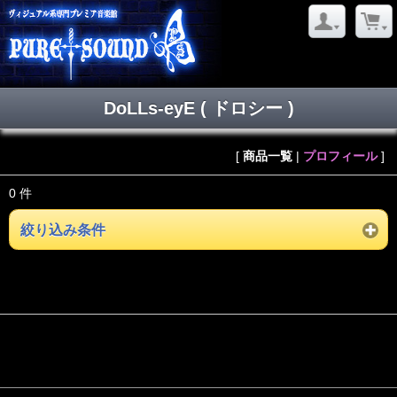
DoLLs-eyE ( ドロシー )
[
商品一覧
|
プロフィール
]
0 件
絞り込み条件