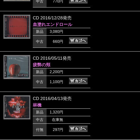
中古
770円
CD 2016/12/28発売
血塗れエンドロール
新品
3,080円
中古
660円
CD 2016/05/11発売
疲弊の頬
新品
2,200円
中古
1,100円
CD 2016/04/13発売
林檎
新品
1,320円
中古
在庫無
付無
297円