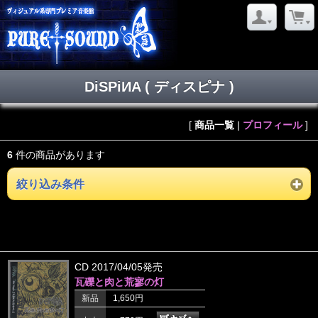
DiSPiИA ( ディスピナ )
[
商品一覧
|
プロフィール
]
6
件の商品があります
絞り込み条件
CD 2017/04/05発売
瓦礫と肉と荒寥の灯
新品
1,650円