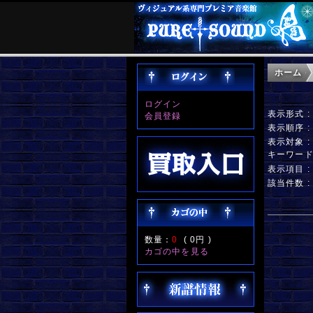
ホーム
ログイン
表示形式 
会員登録
表示順序 
表示対象 
キーワー
表示項目 
該当件数 :
数量：
0
(
0円
)
カゴの中を見る