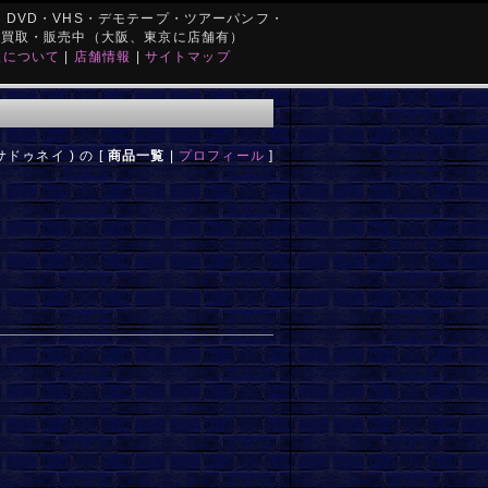
DVD・VHS・デモテープ・ツアーパンフ・
を買取・販売中（大阪、東京に店舗有）
取について
|
店舗情報
|
サイトマップ
スサドゥネイ ) の [
商品一覧
|
プロフィール
]