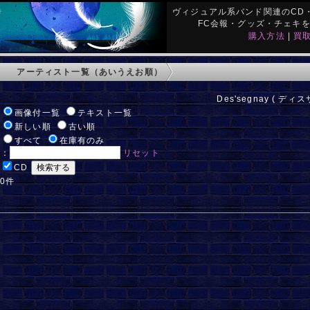
ヴィジュアル系バンド関連のCD・
FC会報・グッズ・チェキ
購入方法
|
買
アーティスト一覧（あいうえお順）
Des'segnay ( ディ
:
画像付一覧
テキスト一覧
:
新しい順
古い順
:
すべて
在庫有のみ
ド：
リセット
:
CD
 0件