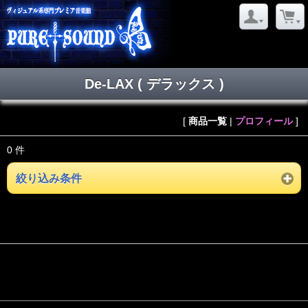
De-LAX ( デラックス )
[
商品一覧
|
プロフィール
]
0 件
絞り込み条件