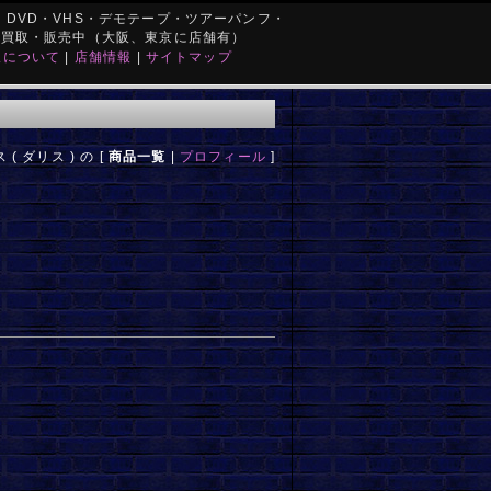
DVD・VHS・デモテープ・ツアーパンフ・
を買取・販売中（大阪、東京に店舗有）
取について
|
店舗情報
|
サイトマップ
 ( ダリス ) の [
商品一覧
|
プロフィール
]