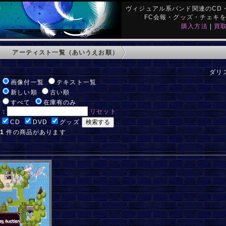
ヴィジュアル系バンド関連のCD・
FC会報・グッズ・チェキ
購入方法
|
買
アーティスト一覧（あいうえお順）
ダリス
:
画像付一覧
テキスト一覧
:
新しい順
古い順
:
すべて
在庫有のみ
ド：
リセット
:
CD
DVD
グッズ
:
1
件の商品があります