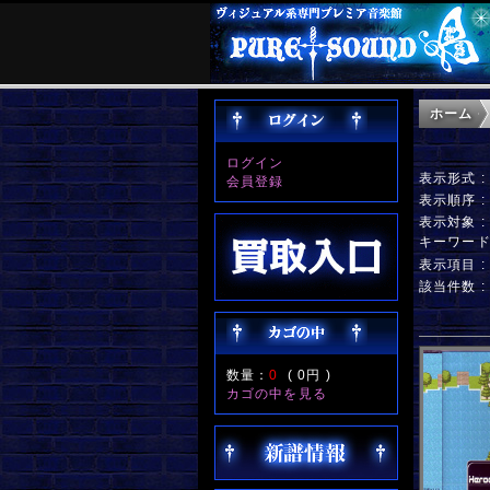
ホーム
ログイン
表示形式 
会員登録
表示順序 
表示対象 
キーワー
表示項目 
該当件数 
数量：
0
(
0円
)
カゴの中を見る