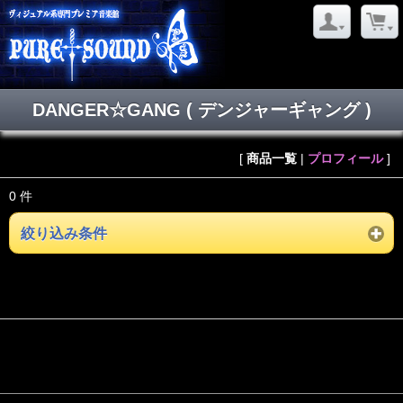
DANGER☆GANG ( デンジャーギャング )
[
商品一覧
|
プロフィール
]
0 件
絞り込み条件