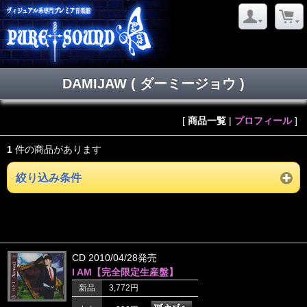
DAMIJAW ( ダーミージョウ )
[
商品一覧
|
プロフィール
]
1
件の商品があります
絞り込み条件
CD 2010/04/28発売
I AM【完全限定生産盤】
新品
3,772円