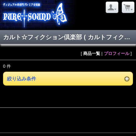
カルト☆フィクション倶楽部 ( カルトフィクションクラブ )
[
商品一覧
|
プロフィール
]
0 件
絞り込み条件