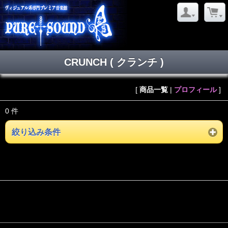
CRUNCH ( クランチ )
[
商品一覧
|
プロフィール
]
0 件
絞り込み条件