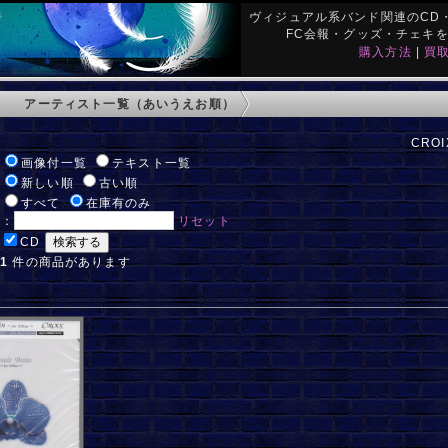
ヴィジュアル系バンド関連のCD・
FC会報・グッズ・チェキ
購入方法
|
買
アーティスト一覧（あいうえお順）
CROI
:
画像付一覧
テキスト一覧
:
新しい順
古い順
:
すべて
在庫有のみ
ド：
リセット
:
CD
:
1
件の商品があります