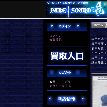
ホーム
ログイン
表示形式 
会員登録
表示順序 
表示対象 
キーワー
表示項目 
該当件数 
数量：
0
(
0円
)
カゴの中を見る