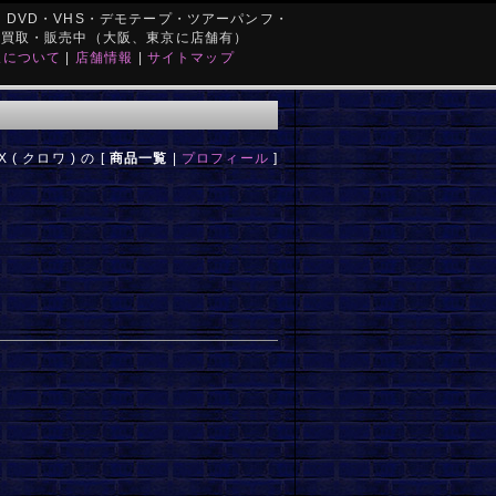
DVD・VHS・デモテープ・ツアーパンフ・
を買取・販売中（大阪、東京に店舗有）
取について
|
店舗情報
|
サイトマップ
X ( クロワ ) の [
商品一覧
|
プロフィール
]