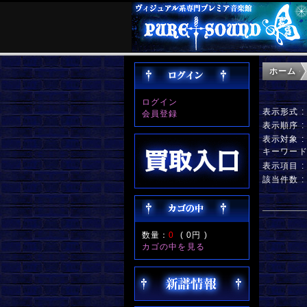
ホーム
ログイン
表示形式 
会員登録
表示順序 
表示対象 
キーワー
表示項目 
該当件数 :
数量：
0
(
0円
)
カゴの中を見る