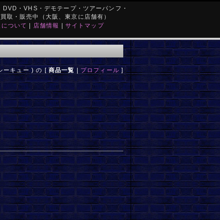
DVD・VHS・デモテープ・ツアーパンフ・
を買取・販売中（大阪、東京に店舗有）
取について
|
店舗情報
|
サイトマップ
 シーキュー ) の [
商品一覧
|
プロフィール
]