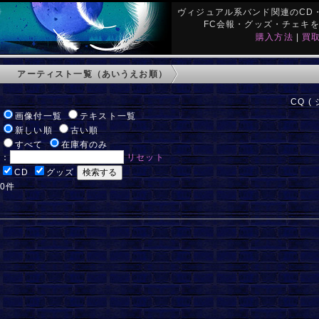
ヴィジュアル系バンド関連のCD・
FC会報・グッズ・チェキ
購入方法
|
買
アーティスト一覧（あいうえお順）
CQ (
:
画像付一覧
テキスト一覧
:
新しい順
古い順
:
すべて
在庫有のみ
ド：
リセット
:
CD
グッズ
 0件