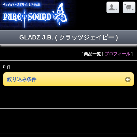
GLADZ J.B. ( クラッツジェイビー )
[
商品一覧
|
プロフィール
]
0 件
絞り込み条件