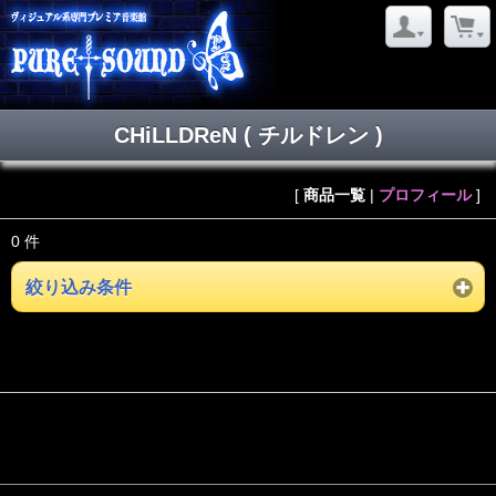
CHiLLDReN ( チルドレン )
[
商品一覧
|
プロフィール
]
0 件
絞り込み条件