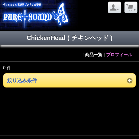
ChickenHead ( チキンヘッド )
[
商品一覧
|
プロフィール
]
0 件
絞り込み条件