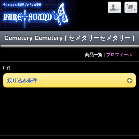
Cemetery Cemetery ( セメタリーセメタリー )
[
商品一覧
|
プロフィール
]
0 件
絞り込み条件