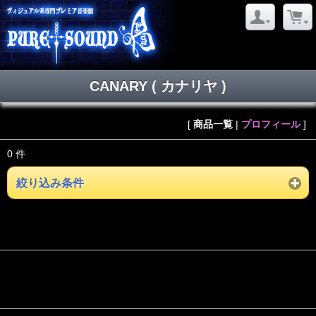
CANARY ( カナリヤ )
[
商品一覧
|
プロフィール
]
0 件
絞り込み条件