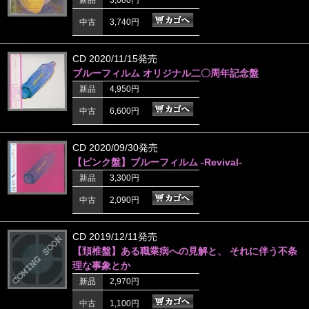
新品
3,080円
中古
3,740円
CD 2020/11/15発売
ブルーフィルム オリジナル二〇周年記念盤
新品
4,950円
中古
6,600円
CD 2020/09/30発売
【ピンク盤】ブルーフィルム -Revival-
新品
3,300円
中古
2,090円
CD 2019/12/11発売
【頚椎盤】ある職業病への見解と、 それに伴う不条
理な事象とか
新品
2,970円
中古
1,100円