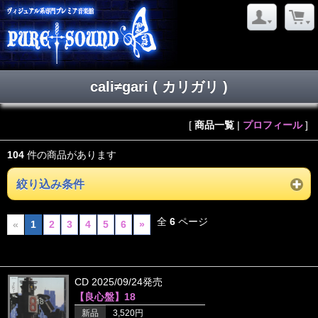
cali≠gari ( カリガリ )
[
商品一覧
|
プロフィール
]
104
件の商品があります
絞り込み条件
全
6
ページ
«
1
2
3
4
5
6
»
CD 2025/09/24発売
【良心盤】18
新品
3,520円