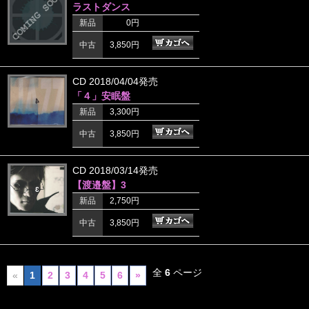
ラストダンス
新品
0円
中古
3,850円
CD 2018/04/04発売
「４」安眠盤
新品
3,300円
中古
3,850円
CD 2018/03/14発売
【渡邉盤】3
新品
2,750円
中古
3,850円
全
6
ページ
«
1
2
3
4
5
6
»