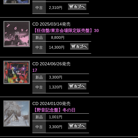
中古
2,310円
CD 2025/03/14発売
【狂信盤/東京会場限定販売盤】30
新品
8,800円
中古
14,300円
CD 2024/06/26発売
17
新品
3,300円
中古
1,320円
CD 2024/01/20発売
【野音記念盤】冬の日
新品
1,001円
中古
3,300円