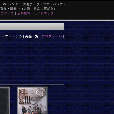
DVD・VHS・デモテープ・ツアーパンフ・
を買取・販売中（大阪、東京に店舗有）
取について
|
店舗情報
|
サイトマップ
 シーフォー ) の [
商品一覧
|
プロフィール
]