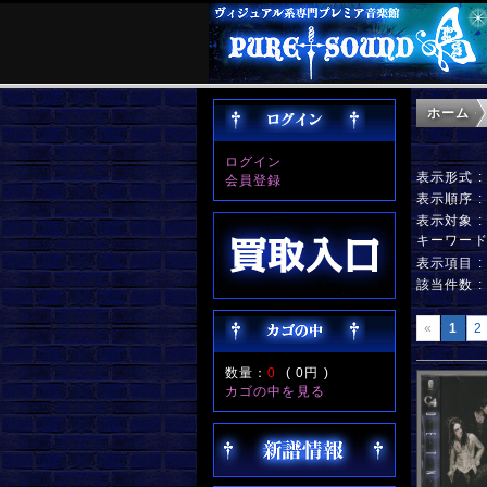
ホーム
ログイン
表示形式 
会員登録
表示順序 
表示対象 
キーワー
表示項目 
該当件数 
«
1
2
数量：
0
(
0円
)
カゴの中を見る