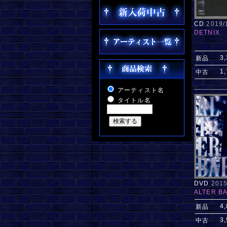
CD
2019
DETNIX
3
新品
1
中古
アーティスト名
タイトル名
DVD
201
ALTER B
4
新品
3
中古