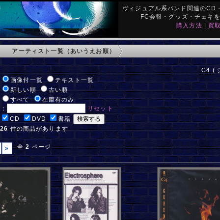
ヴィジュアル系バンド関連のCD・
FC会報・グッズ・チェキ
購入方法
|
買
アーティスト一覧（あいうえお順）
C4 (
:
画像付一覧
テキスト一覧
:
新しい順
古い順
:
すべて
在庫有のみ
ド：
リセット
:
CD
DVD
書籍
:
26
件の商品があります
全
2
ページ
»