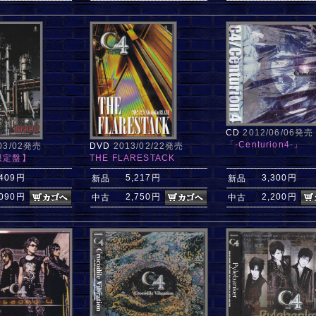
CD
2012/06/06発売
「-Centurion4-」
/03/02発売
DVD
2013/02/22発売
【限定盤】
THE FLARESTACK
,409円
5,217円
3,300円
新品
新品
,090円
2,750円
2,200円
中古
中古