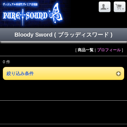
Bloody Sword ( ブラッディスワード )
[
商品一覧
|
プロフィール
]
0 件
絞り込み条件