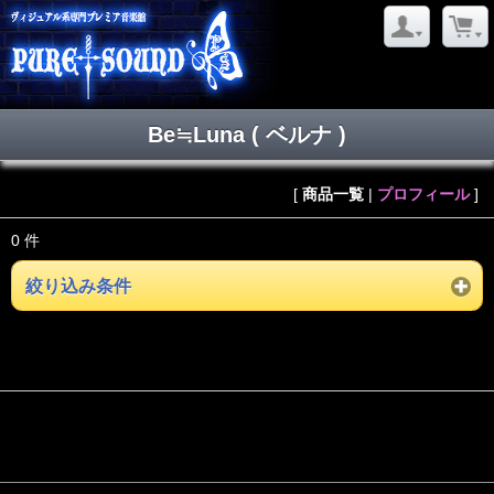
Be≒Luna ( ベルナ )
[
商品一覧
|
プロフィール
]
0 件
絞り込み条件