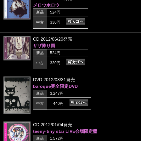
メロウホロウ
新品
524円
中古
330円
CD 2012/06/20発売
ザザ降り雨
新品
524円
中古
330円
DVD 2012/03/31発売
baroque完全限定DVD
新品
3,247円
中古
440円
CD 2012/01/04発売
teeny-tiny star LIVE会場限定盤
新品
1,572円