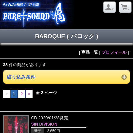
BAROQUE ( バロック )
[
商品一覧
|
プロフィール
]
33
件の商品があります
絞り込み条件
全
2
ページ
«
1
2
»
CD 2020/01/28発売
SIN DIVISION
新品
3,850円